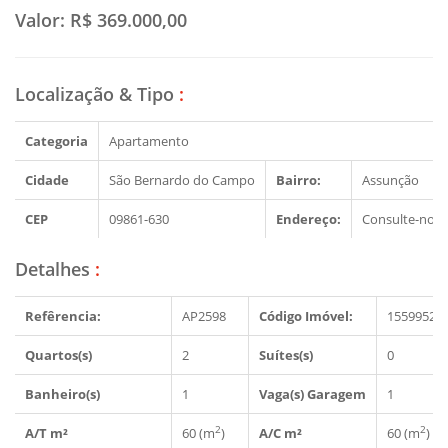
Valor:
R$ 369.000,00
Localização & Tipo
:
Categoria
Apartamento
Cidade
São Bernardo do Campo
Bairro:
Assunção
CEP
09861-630
Endereço:
Consulte-nos
Detalhes
:
Refêrencia:
AP2598
Código Imóvel:
1559952
Quartos(s)
2
Suítes(s)
0
Banheiro(s)
1
Vaga(s) Garagem
1
2
2
A/T m²
60 (m
)
A/C m²
60 (m
)