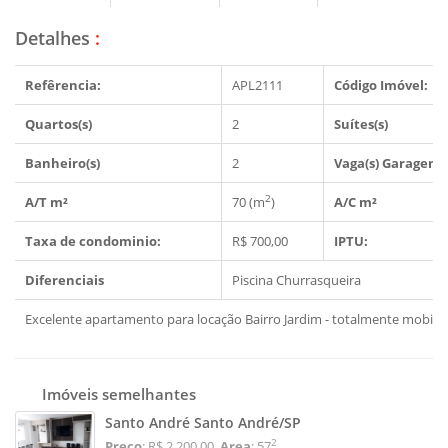
Detalhes
:
Refêrencia:
APL2111
Código Imóvel:
Quartos(s)
2
Suítes(s)
Banheiro(s)
2
Vaga(s) Garagem
2
A/T m²
70 (m
)
A/C m²
Taxa de condominio:
R$ 700,00
IPTU:
Diferenciais
Piscina
Churrasqueira
Excelente apartamento para locação Bairro Jardim - totalmente mobilia
Imóveis semelhantes
Santo André Santo André/SP
2
Preço
: R$ 2.200,00
Area
: 57