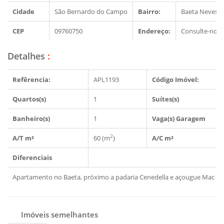
Cidade
São Bernardo do Campo
Bairro:
Baeta Neves
CEP
09760750
Endereço:
Consulte-nos
Detalhes
:
Refêrencia:
APL1193
Código Imóvel:
Quartos(s)
1
Suítes(s)
Banheiro(s)
1
Vaga(s) Garagem
2
A/T m²
60 (m
)
A/C m²
Diferenciais
Apartamento no Baeta, próximo a padaria Cenedella e açougue Mac Bife
Imóveis semelhantes